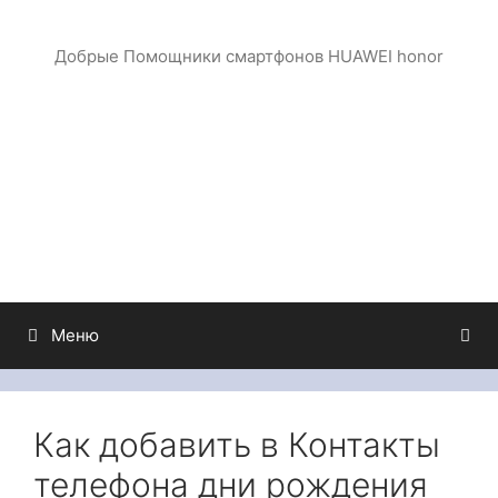
Перейти
к
Добрые Помощники смартфонов HUAWEI honor
содержимому
Меню
Как добавить в Контакты
телефона дни рождения