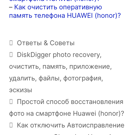
–
Как очистить оперативную
память телефона HUAWEI (honor)?
Рубрики
Ответы & Советы
Метки
DiskDigger photo recovery
,
очистить
,
память
,
приложение
,
удалить
,
файлы
,
фотография
,
эскизы
Простой способ восстановления
фото на смартфоне Huawei (honor)?
Как отключить Автоисправление