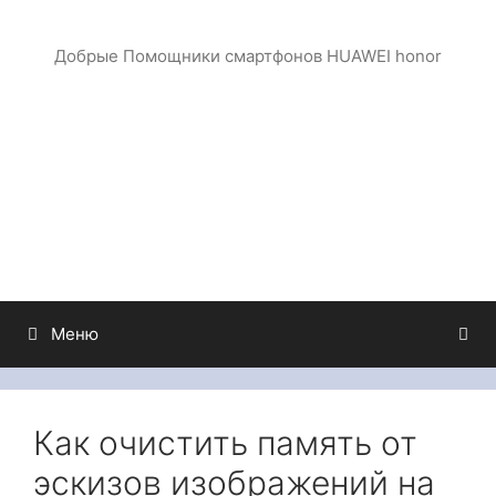
Перейти
к
Добрые Помощники смартфонов HUAWEI honor
содержимому
Меню
Как очистить память от
эскизов изображений на