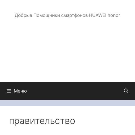
Перейти
к
Добрые Помощники смартфонов HUAWEI honor
содержимому
Меню
правительство