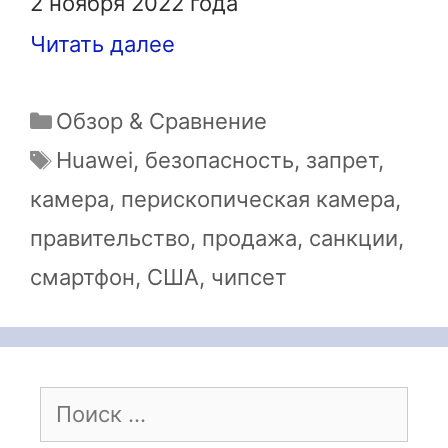
2 ноября 2022 года
Читать далее
Рубрики
Обзор & Сравнение
Метки
Huawei
,
безопасность
,
запрет
,
камера
,
перископическая камера
,
правительство
,
продажа
,
санкции
,
смартфон
,
США
,
чипсет
Поиск: