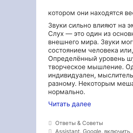
котором они находятся ве
Звуки сильно влияют на 
Слух — это один из осно
внешнего мира. Звуки мо
состоянием человека или,
Определённый уровень ш
творческое мышление. Од
индивидуален, мыслитель
разному. Некоторым меша
нормально.
Читать далее
Рубрики
Ответы & Советы
Метки
Assistant
,
Google
,
включить