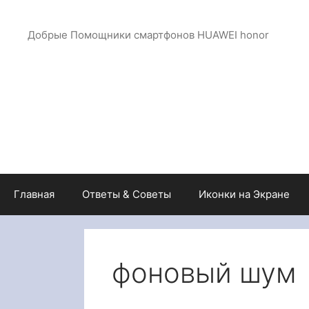
Перейти
к
Добрые Помощники смартфонов HUAWEI honor
содержимому
Главная
Ответы & Советы
Иконки на Экране
фоновый шум