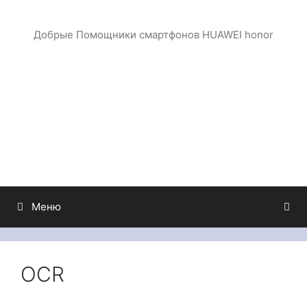
Перейти
к
Добрые Помощники смартфонов HUAWEI honor
содержимому
Меню
OCR