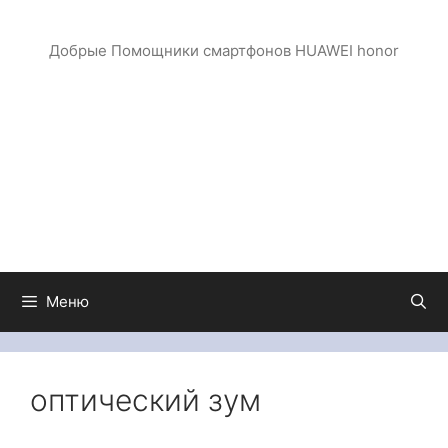
Перейти
к
Добрые Помощники смартфонов HUAWEI honor
содержимому
Меню
оптический зум