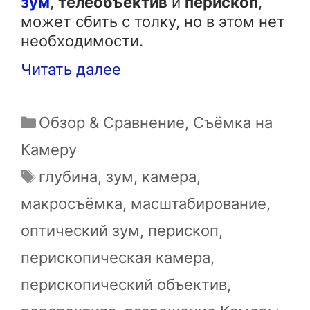
зум
,
телеобъектив
и
перископ
,
может сбить с толку, но в этом нет
необходимости.
Читать далее
Рубрики
Обзор & Сравнение
,
Съёмка на
Камеру
Метки
глубина
,
зум
,
камера
,
макросъёмка
,
масштабирование
,
оптический зум
,
перископ
,
перископическая камера
,
перископический объектив
,