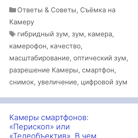
Рубрики
Ответы & Советы
,
Съёмка на
Камеру
Метки
гибридный зум
,
зум
,
камера
,
камерофон
,
качество
,
масштабирование
,
оптический зум
,
разрешение Камеры
,
смартфон
,
снимок
,
увеличение
,
цифровой зум
Камеры смартфонов:
«Перископ» или
«Телеобъектив». В чем