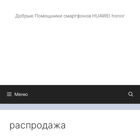
Перейти
к
Добрые Помощники смартфонов HUAWEI honor
содержимому
Меню
распродажа