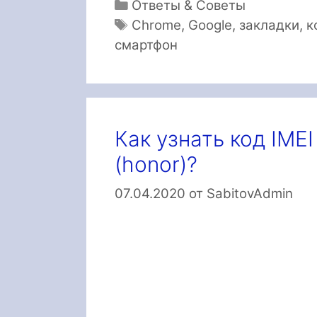
Рубрики
Ответы & Советы
Метки
Chrome
,
Google
,
закладки
,
к
смартфон
Как узнать код IME
(honor)?
07.04.2020
от
SabitovAdmin