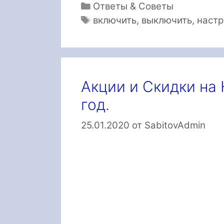
Рубрики
Ответы & Советы
Метки
включить
,
выключить
,
настр
Акции и Скидки на
год.
25.01.2020
от
SabitovAdmin