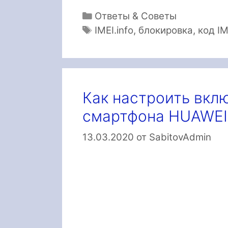
Рубрики
Ответы & Советы
Метки
IMEI.info
,
блокировка
,
код IM
Как настроить вкл
смартфона HUAWEI
13.03.2020
от
SabitovAdmin