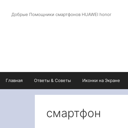
Перейти
к
Добрые Помощники смартфонов HUAWEI honor
содержимому
Главная
Ответы & Советы
Иконки на Экране
смартфон