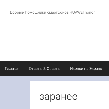
Перейти
к
Добрые Помощники смартфонов HUAWEI honor
содержимому
Главная
Ответы & Советы
Иконки на Экране
заранее