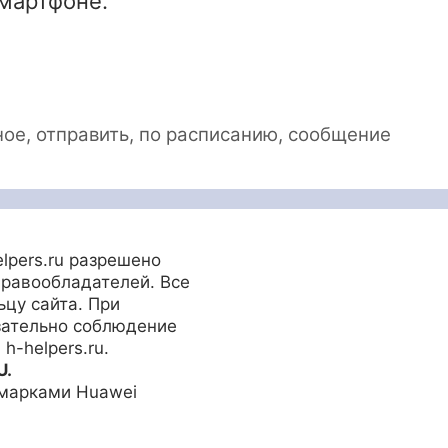
мартфоне.
ное
,
отправить
,
по расписанию
,
сообщение
lpers.ru разрешено
правообладателей. Все
цу сайта. При
зательно соблюдение
h-helpers.ru.
U.
 марками Huawei