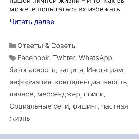
нашей личной жизни – и то, как вы
можете попытаться их избежать.
Читать далее
Рубрики
Ответы & Советы
Метки
Facebook
,
Twitter
,
WhatsApp
,
безопасность
,
защита
,
Инстаграм
,
информация
,
конфиденциальность
,
личное
,
мессенджер
,
поиск
,
Социальные сети
,
фишинг
,
частная
жизнь