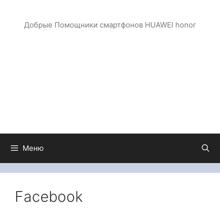
Перейти
к
Добрые Помощники смартфонов HUAWEI honor
содержимому
Меню
Facebook