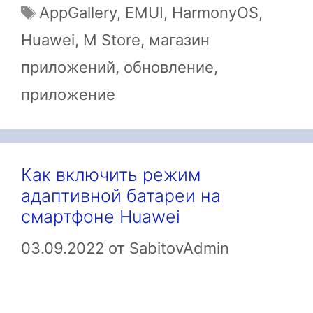
Метки
AppGallery
,
EMUI
,
HarmonyOS
,
Huawei
,
M Store
,
магазин
приложений
,
обновление
,
приложение
Как включить режим
адаптивной батареи на
смартфоне Huawei
03.09.2022
от
SabitovAdmin