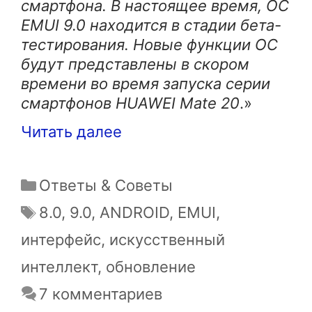
смартфона. В настоящее время, ОС
EMUI 9.0 находится в стадии бета-
тестирования. Новые функции ОС
будут представлены в скором
времени во время запуска серии
смартфонов HUAWEI Mate 20
.»
Читать далее
Рубрики
Ответы & Советы
Метки
8.0
,
9.0
,
ANDROID
,
EMUI
,
интерфейс
,
искусственный
интеллект
,
обновление
7 комментариев