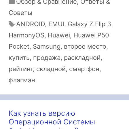
Рубрики
Обзор & Сравнение
,
Ответы &
Советы
Метки
ANDROID
,
EMUI
,
Galaxy Z Flip 3
,
HarmonyOS
,
Huawei
,
Huawei P50
Pocket
,
Samsung
,
второе место
,
купить
,
продажа
,
раскладной
,
рейтинг
,
складной
,
смартфон
,
флагман
Как узнать версию
Операционной Системы