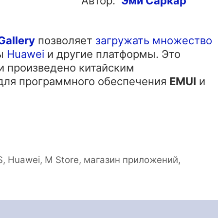
Автор:
Эми Саркар
allery
позволяет
загружать множество
ны
Huawei
и другие платформы. Это
и произведено китайским
для программного обеспечения
EMUI
и
S
,
Huawei
,
M Store
,
магазин приложений
,