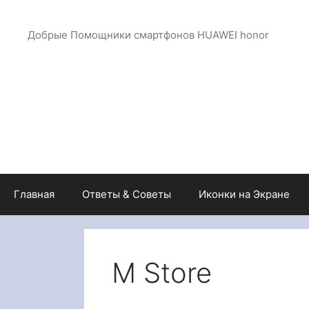
Перейти
к
Добрые Помощники смартфонов HUAWEI honor
содержимому
Главная
Ответы & Советы
Иконки на Экране
M Store