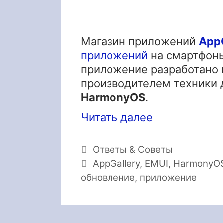
Магазин приложений
AppG
приложений
на смартфо
приложение разработано 
производителем техники 
HarmonyOS
.
Читать далее
Рубрики
Ответы & Советы
Метки
AppGallery
,
EMUI
,
HarmonyO
обновление
,
приложение