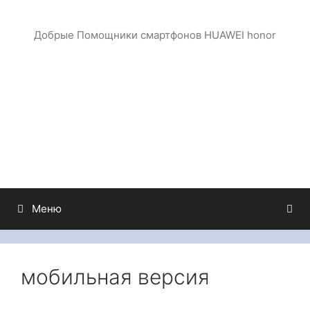
Перейти
к
Добрые Помощники смартфонов HUAWEI honor
содержимому
Меню
мобильная версия